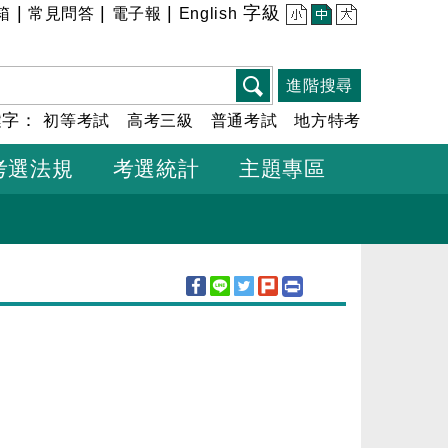
|
|
|
字級
箱
常見問答
電子報
English
小
中
大
進階搜尋
鍵字：
初等考試
高考三級
普通考試
地方特考
考選法規
考選統計
主題專區