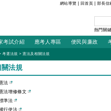
:::
|
|
網站導覽
回首頁
部長信
熱門關
家考試介紹
應考人專區
便民與廉政
>
考選法規
>
憲法及相關法規
相關法規
憲法
憲法增修條文
標準法
權行使法