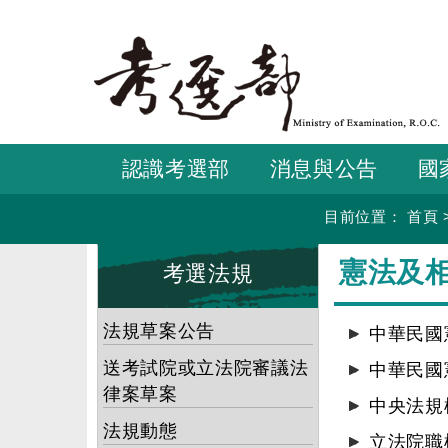
跳
到
主
要
內
容
認識考選部
消息與公告
國
目前位置：
首頁
:::
:::
憲法及
考選法規
法規草案公告
中華民國
送考試院或立法院審議法
中華民國
律案草案
中央法規
法規動態
立法院職