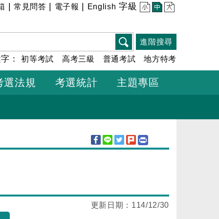
|
|
|
字級
箱
常見問答
電子報
English
小
中
大
進階搜尋
鍵字：
初等考試
高考三級
普通考試
地方特考
考選法規
考選統計
主題專區
更新日期：
114/12/30