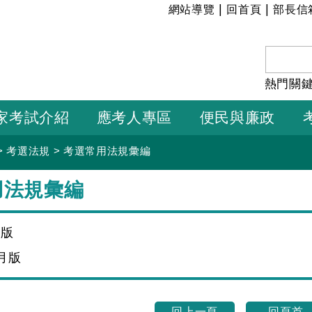
:::
|
|
網站導覽
回首頁
部長信
熱門關
家考試介紹
應考人專區
便民與廉政
>
考選法規
>
考選常用法規彙編
用法規彙編
月版
1月版
回上一頁
回頁首