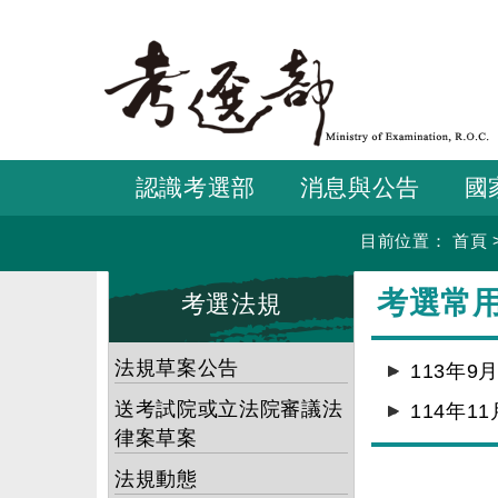
跳
到
主
要
內
容
認識考選部
消息與公告
國
目前位置：
首頁
:::
:::
考選常
考選法規
法規草案公告
113年9
送考試院或立法院審議法
114年1
律案草案
法規動態