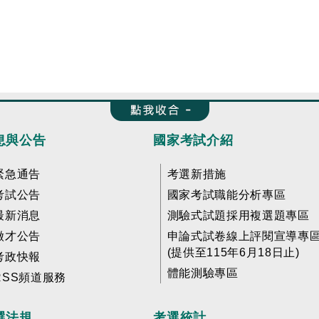
收合 FatFooter
息與公告
國家考試介紹
緊急通告
考選新措施
考試公告
國家考試職能分析專區
最新消息
測驗式試題採用複選題專區
徵才公告
申論式試卷線上評閱宣導專
(提供至115年6月18日止)
考政快報
體能測驗專區
RSS頻道服務
選法規
考選統計