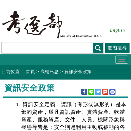
跳
到
主
要
English
內
容
進階搜尋
Togg
navi
目前位置：
首頁
>
底端訊息
>
資訊安全政策
:::
資訊安全政策
1. 資訊安全定義：資訊（有形或無形的）是本
部的資產，舉凡資訊資產、實體資產、軟體
資產、服務資產、文件、人員、機關形象與
榮譽等皆是；安全則是利用主動或被動的各