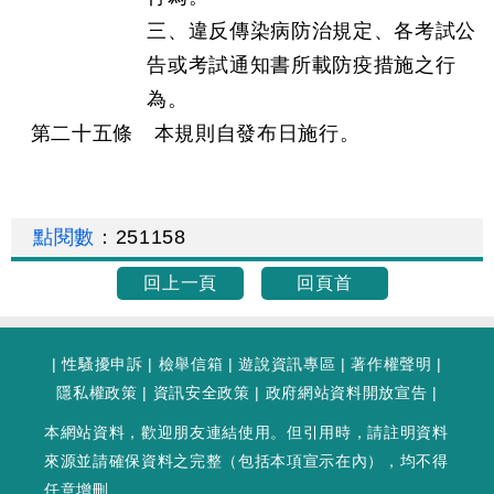
三、違反傳染病防治規定、各考試公
告或考試通知書所載防疫措施之行
為。
第二十五條 本規則自發布日施行。
點閱數
：
251158
回上一頁
回頁首
|
性騷擾申訴
|
檢舉信箱
|
遊說資訊專區
|
著作權聲明
|
隱私權政策
|
資訊安全政策
|
政府網站資料開放宣告
|
本網站資料，歡迎朋友連結使用。但引用時，請註明資料
來源並請確保資料之完整（包括本項宣示在內），均不得
任意增刪