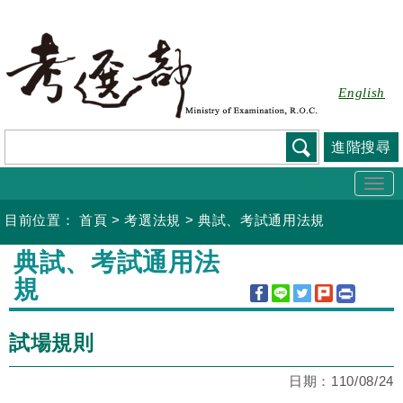
跳
到
主
要
English
內
容
進階搜尋
Togg
navi
目前位置：
首頁
>
考選法規
>
典試、考試通用法規
:::
典試、考試通用法
規
試場規則
日期：
110/08/24