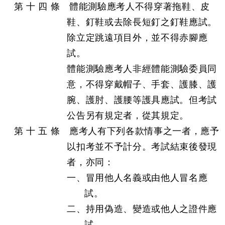
第 十 四 條 體能測驗應考人不得穿著拖鞋、皮
鞋、釘鞋或去除長短釘之釘鞋應試。
除立定跳遠項目外，並不得赤腳應
試。
體能測驗應考人非經體能測驗委員同
意，不得穿戴帽子、手套、護膝、護
腕、護肘、護腰等護具應試。但考試
公告另有規定者，從其規定。
第 十 五 條 應考人有下列各款情事之一者，應予
以扣考並不予計分。考試結束後發現
者，亦同：
一、冒用他人名義或由他人冒名應
試。
二、持用偽造、變造或他人之證件應
試。