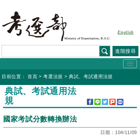
跳
到
主
要
English
內
容
進階搜尋
Togg
navi
目前位置：
首頁
>
考選法規
>
典試、考試通用法規
:::
典試、考試通用法
規
國家考試分數轉換辦法
日期：
104/11/09