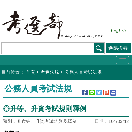
跳
到
主
要
English
內
容
進階搜尋
Togg
navi
目前位置：
首頁
>
考選法規
>
公務人員考試法規
:::
公務人員考試法規
◎升等、升資考試規則釋例
類別：升官等、升資考試規則及釋例
日期：
104/03/12