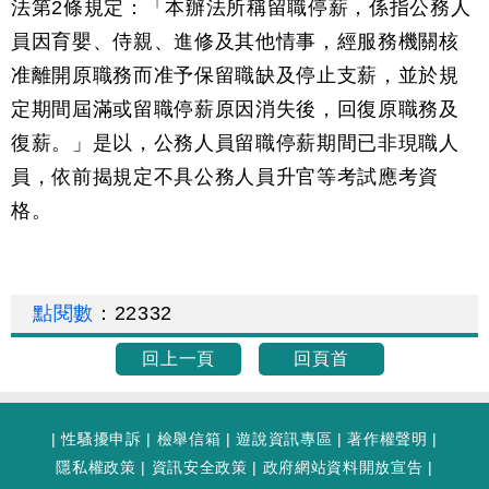
法第2條規定：「本辦法所稱留職停薪，係指公務人
員因育嬰、侍親、進修及其他情事，經服務機關核
准離開原職務而准予保留職缺及停止支薪，並於規
定期間屆滿或留職停薪原因消失後，回復原職務及
復薪。」是以，公務人員留職停薪期間已非現職人
員，依前揭規定不具公務人員升官等考試應考資
格。
點閱數
：
22332
回上一頁
回頁首
|
性騷擾申訴
|
檢舉信箱
|
遊說資訊專區
|
著作權聲明
|
隱私權政策
|
資訊安全政策
|
政府網站資料開放宣告
|