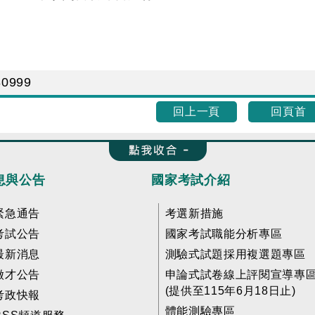
80999
回上一頁
回頁首
收合 FatFooter
息與公告
國家考試介紹
緊急通告
考選新措施
考試公告
國家考試職能分析專區
最新消息
測驗式試題採用複選題專區
徵才公告
申論式試卷線上評閱宣導專
(提供至115年6月18日止)
考政快報
體能測驗專區