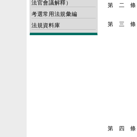
法官會議解釋）
第 二 
考選常用法規彙編
第 三 
法規資料庫
第 四 