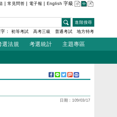
|
|
|
字級
箱
常見問答
電子報
English
小
中
大
進階搜尋
鍵字：
初等考試
高考三級
普通考試
地方特考
考選法規
考選統計
主題專區
日期：
109/03/17