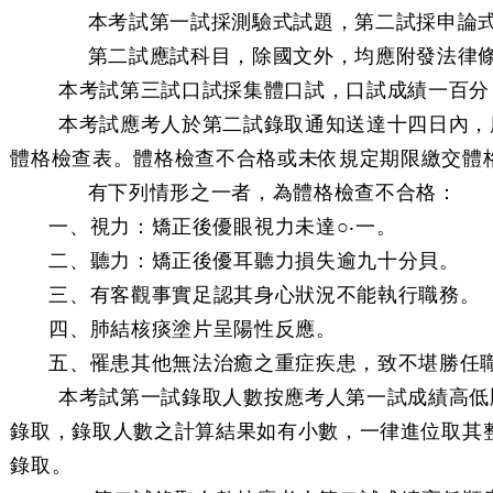
本考試第一試採測驗式試題，第二試採申論
第二試應試科目，除國文外，均應附發法律
條 本考試第三試口試採集體口試，口試成績一百分
條 本考試應考人於第二試錄取通知送達十四日內，
體格檢查表。體格檢查不合格或未依規定期限繳交體
有下列情形之一者，為體格檢查不合格：
一、視力：矯正後優眼視力未達○‧一。
二、聽力：矯正後優耳聽力損失逾九十分貝。
三、有客觀事實足認其身心狀況不能執行職務。
四、肺結核痰塗片呈陽性反應。
五、罹患其他無法治癒之重症疾患，致不堪勝任
條 本考試第一試錄取人數按應考人第一試成績高低
錄取，錄取人數之計算結果如有小數，一律進位取其
錄取。