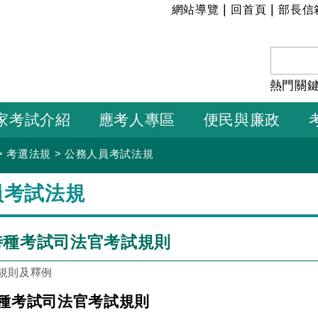
:::
|
|
網站導覽
回首頁
部長信
熱門關
家考試介紹
應考人專區
便民與廉政
>
考選法規
>
公務人員考試法規
員考試法規
特種考試司法官考試規則
規則及釋例
種考試司法官考試規則