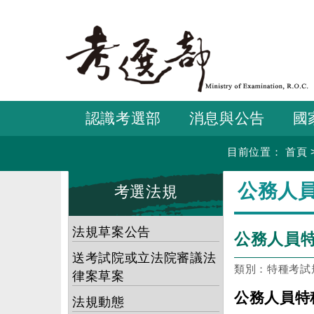
跳
到
主
要
內
容
認識考選部
消息與公告
國
目前位置：
首頁
:::
:::
公務人
考選法規
法規草案公告
公務人員
送考試院或立法院審議法
類別：特種考試
律案草案
公務人員特
法規動態