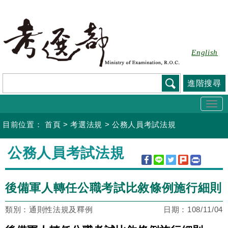
跳
到
主
要
English
內
容
進階搜尋
Togg
navi
目前位置：
首頁
>
考選法規
>
公務人員考試法規
:::
公務人員考試法規
後備軍人轉任公職考試比敘條例施行細則
類別：通則性法規及釋例
日期：
108/11/04