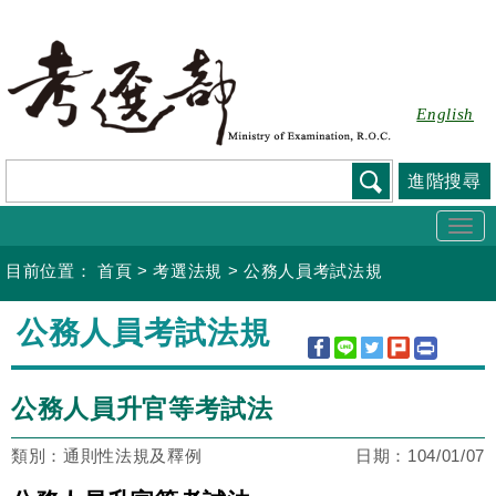
跳
到
主
要
English
內
容
進階搜尋
Togg
navi
目前位置：
首頁
>
考選法規
>
公務人員考試法規
:::
公務人員考試法規
公務人員升官等考試法
類別：通則性法規及釋例
日期：
104/01/07