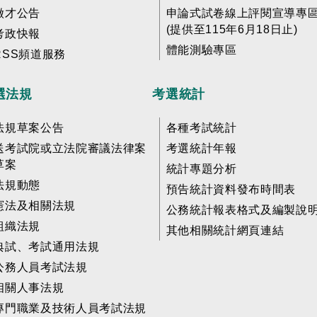
徵才公告
申論式試卷線上評閱宣導專
(提供至115年6月18日止)
考政快報
體能測驗專區
RSS頻道服務
選法規
考選統計
法規草案公告
各種考試統計
送考試院或立法院審議法律案
考選統計年報
草案
統計專題分析
法規動態
預告統計資料發布時間表
憲法及相關法規
公務統計報表格式及編製說
組織法規
其他相關統計網頁連結
典試、考試通用法規
公務人員考試法規
相關人事法規
專門職業及技術人員考試法規