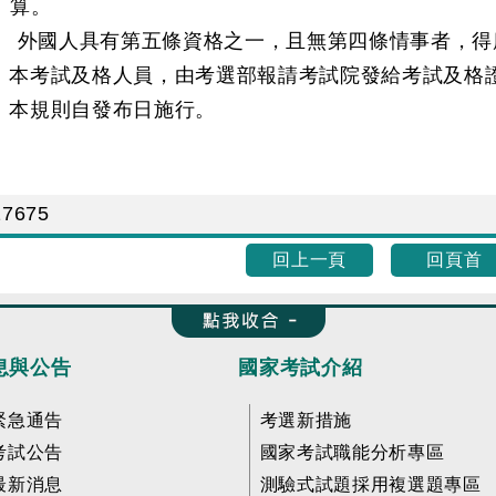
算。
 外國人具有第五條資格之一，且無第四條情事者，得
條 本考試及格人員，由考選部報請考試院發給考試及格
條 本規則自發布日施行。
17675
回上一頁
回頁首
收合 FatFooter
息與公告
國家考試介紹
緊急通告
考選新措施
考試公告
國家考試職能分析專區
最新消息
測驗式試題採用複選題專區