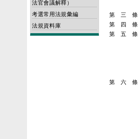
法官會議解釋）
考選常用法規彙編
第 三 條
第 四 條
法規資料庫
第 五 條
第 六 條