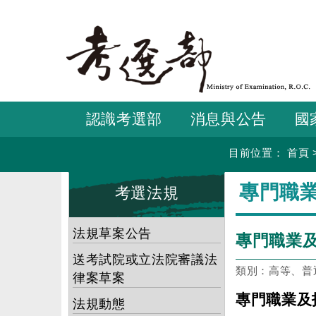
跳
到
主
要
內
容
認識考選部
消息與公告
國
目前位置：
首頁
:::
:::
專門職
考選法規
法規草案公告
專門職業
送考試院或立法院審議法
類別：高等、普
律案草案
專門職業及
法規動態