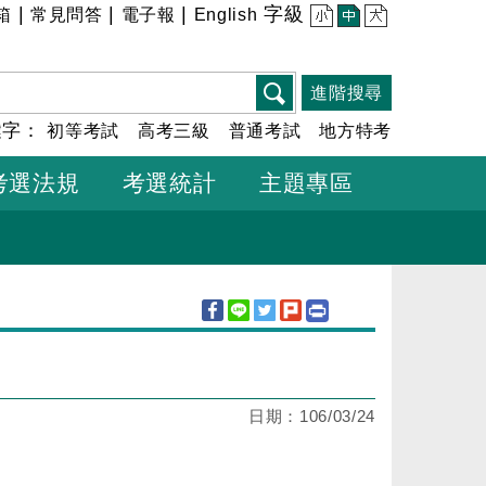
|
|
|
字級
箱
常見問答
電子報
English
小
中
大
進階搜尋
鍵字：
初等考試
高考三級
普通考試
地方特考
考選法規
考選統計
主題專區
日期：
106/03/24