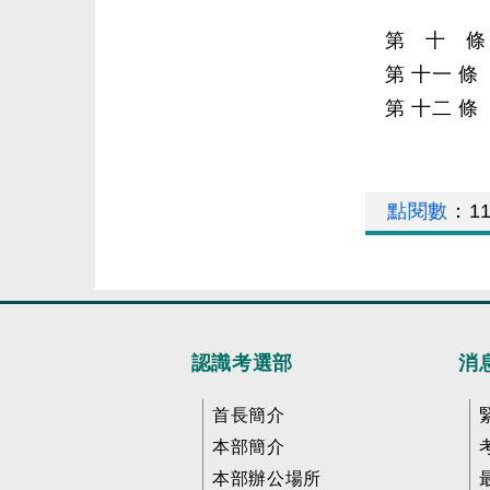
第 十 條
第 十一 
第 十二 
點閱數
：
1
認識考選部
消
首長簡介
本部簡介
本部辦公場所