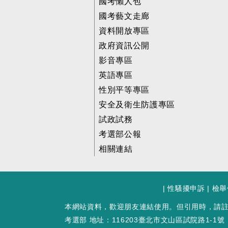
國考懶人包
國考藝文走廊
資料開放專區
政府資訊公開
影音專區
英語專區
性別平等專區
安全及衛生防護專區
試政試務
考選部公報
相關連結
|
性騷擾申訴
|
檢舉
本網站資料，歡迎朋友連結使用。但引用時，請
考選部 地址：116203臺北市文山區試院路1-1號