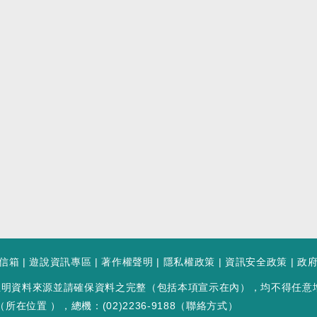
信箱
|
遊說資訊專區
|
著作權聲明
|
隱私權政策
|
資訊安全政策
|
政
註明資料來源並請確保資料之完整（包括本項宣示在內），均不得任意
（
所在位置
），總機：(02)2236-9188（
聯絡方式
）