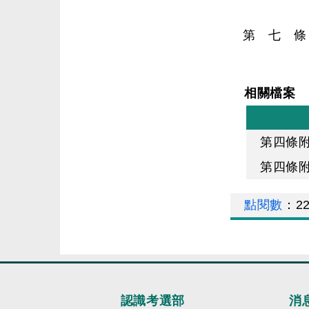
第 七 條
相關檔案
第四條
第四條
點閱數
：
2
認識考選部
消