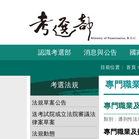
跳
到
主
要
內
容
認識考選部
消息與公告
國
目前位置：
首頁
:::
:::
專門職
考選法規
法規草案公告
專門職業
送考試院或立法院審議法
類別：通則性法
律案草案
專門職業及
法規動態