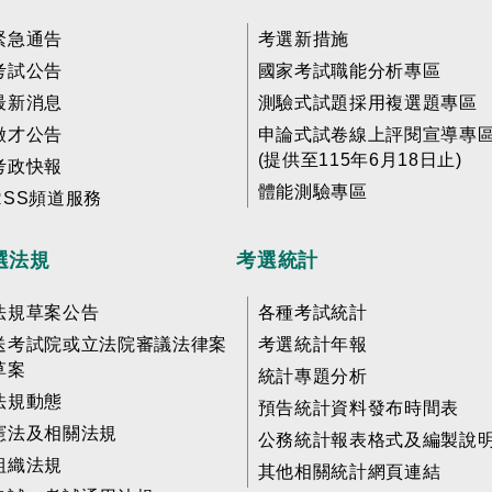
緊急通告
考選新措施
考試公告
國家考試職能分析專區
最新消息
測驗式試題採用複選題專區
徵才公告
申論式試卷線上評閱宣導專
(提供至115年6月18日止)
考政快報
體能測驗專區
RSS頻道服務
選法規
考選統計
法規草案公告
各種考試統計
送考試院或立法院審議法律案
考選統計年報
草案
統計專題分析
法規動態
預告統計資料發布時間表
憲法及相關法規
公務統計報表格式及編製說
組織法規
其他相關統計網頁連結