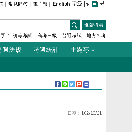
|
|
|
字級
箱
常見問答
電子報
English
小
中
大
進階搜尋
鍵字：
初等考試
高考三級
普通考試
地方特考
考選法規
考選統計
主題專區
日期：
102/10/21