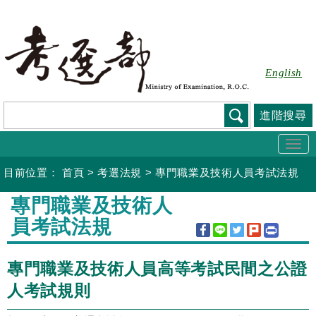
跳
到
主
要
English
內
容
進階搜尋
Togg
navi
目前位置：
首頁
>
考選法規
>
專門職業及技術人員考試法規
:::
專門職業及技術人
員考試法規
專門職業及技術人員高等考試民間之公證
人考試規則