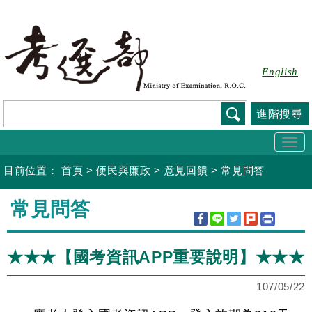
跳
到
主
要
English
內
容
進階搜尋
Togg
navi
目前位置：
首頁
>
便民與廉政
>
意見回饋
>
常見問答
:::
常見問答
★★★【國考資訊APP重要說明】★★★
107/05/22