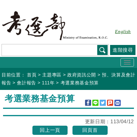
跳
到
主
要
English
內
容
進階搜尋
Togg
navi
目前位置：
首頁
>
主題專區
>
政府資訊公開
>
預、決算及會計
報告
>
會計報告
>
111年
>
考選業務基金預算
:::
考選業務基金預算
更新日期：
113/04/12
回上一頁
回頁首