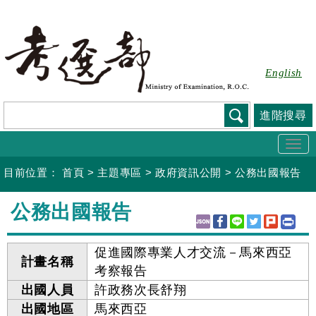
跳
到
主
要
English
內
容
進階搜尋
Togg
navi
目前位置：
首頁
>
主題專區
>
政府資訊公開
>
公務出國報告
:::
公務出國報告
促進國際專業人才交流－馬來西亞
計畫名稱
考察報告
出國人員
許政務次長舒翔
出國地區
馬來西亞