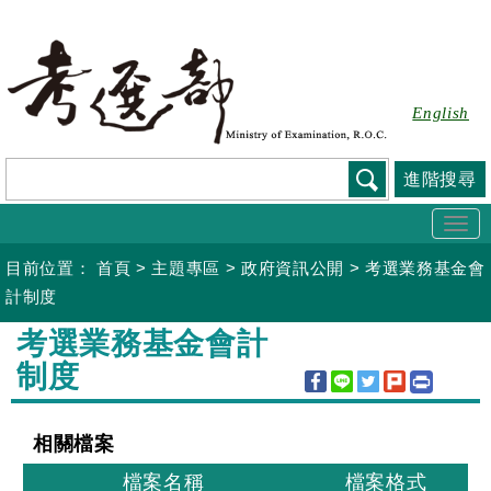
跳
到
主
要
English
內
容
進階搜尋
Togg
navi
目前位置：
首頁
>
主題專區
>
政府資訊公開
>
考選業務基金會
計制度
:::
考選業務基金會計
制度
相關檔案
檔案名稱
檔案格式