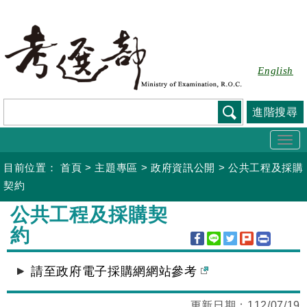
跳
到
主
要
English
內
容
進階搜尋
Togg
navi
目前位置：
首頁
>
主題專區
>
政府資訊公開
>
公共工程及採購
契約
:::
公共工程及採購契
約
請至政府電子採購網網站參考
更新日期：
112/07/19