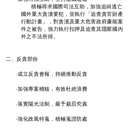
積極尋求國際司法互助，加強追緝逃亡
國外重大貪瀆要犯，並執行「追查貪官財產
行動計畫」，對貪瀆及重大危害政府廉能案
件之被告，強力執行扣押及追查其隱匿國內
外之不法所得。
二、反貪部份
‧成立反貪會報，持續推動反貪
‧加強專案稽核，有效杜絶浪費
‧落實陽光法制，嚴予裁罰究責
‧強化政風特蒐，積極蒐證防處