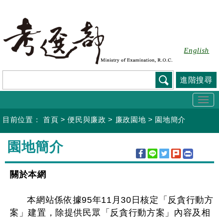
跳
到
主
要
English
內
容
進階搜尋
Togg
navi
目前位置：
首頁
>
便民與廉政
>
廉政園地
>
園地簡介
:::
園地簡介
關於本網
本網站係依據95年11月30日核定「反貪行動方
案」建置，除提供民眾「反貪行動方案」內容及相