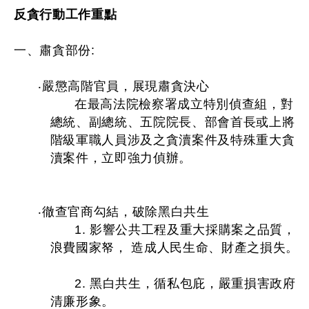
反貪行動工作重點
一、肅貪部份:
‧嚴懲高階官員，展現肅貪決心
在最高法院檢察署成立特別偵查組，對
總統、副總統、五院院長、部會首長或上將
階級軍職人員涉及之貪瀆案件及特殊重大貪
瀆案件，立即強力偵辦。
‧徹查官商勾結，破除黑白共生
1. 影響公共工程及重大採購案之品質，
浪費國家帑， 造成人民生命、財產之損失。
2. 黑白共生，循私包庇，嚴重損害政府
清廉形象。