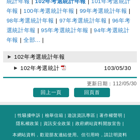
統計年報
|
102年考選統計年報
|
101年考選統計
年報
|
100年考選統計年報
|
99年考選統計年報
|
98年考選統計年報
|
97年考選統計年報
|
96年考
選統計年報
|
95年考選統計年報
|
94年考選統計
年報
|
全部...
|
102年考選統計年報
102年考選統計
103/05/30
更新日期：
112/05/30
回上一頁
回頁首
|
性騷擾申訴
|
檢舉信箱
|
遊說資訊專區
|
著作權聲明
|
隱私權政策
|
資訊安全政策
|
政府網站資料開放宣告
|
本網站資料，歡迎朋友連結使用。但引用時，請註明資料