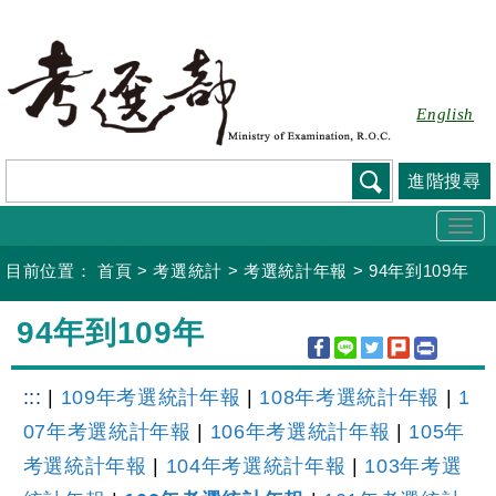
跳
到
主
要
English
內
容
進階搜尋
Togg
navi
目前位置：
首頁
>
考選統計
>
考選統計年報
>
94年到109年
:::
94年到109年
:::
|
109年考選統計年報
|
108年考選統計年報
|
1
07年考選統計年報
|
106年考選統計年報
|
105年
考選統計年報
|
104年考選統計年報
|
103年考選