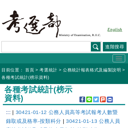
跳
到
主
要
English
內
容
進階搜尋
Togg
navi
目前位置：
首頁
>
考選統計
>
公務統計報表格式及編製說明
>
各種考試統計(榜示資料)
:::
各種考試統計(榜示
資料)
:::
|
30421-01-12 公務人員高等考試報考人數暨
錄取或及格率-按類科分
|
30421-01-13 公務人員