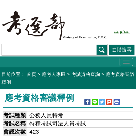
跳
到
主
要
English
內
容
進階搜尋
Togg
navi
目前位置：
首頁
>
應考人專區
>
考試資格查詢
>
應考資格審議
釋例
:::
應考資格審議釋例
考試種類
公務人員特考
考試名稱
特種考試司法人員考試
會議次數
423