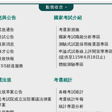
收合 FatFooter
息與公告
國家考試介紹
緊急通告
考選新措施
考試公告
國家考試職能分析專區
最新消息
測驗式試題採用複選題專區
徵才公告
申論式試卷線上評閱宣導專
(提供至115年6月18日止)
考政快報
體能測驗專區
RSS頻道服務
選法規
考選統計
法規草案公告
各種考試統計
送考試院或立法院審議法律案
考選統計年報
草案
統計專題分析