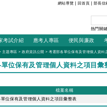
:::
|
|
網站導覽
回首頁
部長信
熱門關
家考試介紹
應考人專區
便民與廉政
>
主題專區
>
政府資訊公開
>
考選部各單位保有及管理個人資料
各單位保有及管理個人資料之項目彙
檔案名稱
各單位保有及管理個人資料之項目彙整表