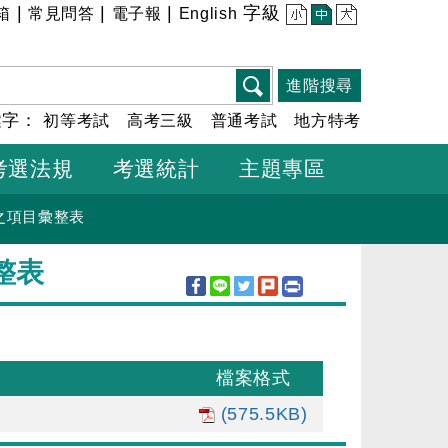
|
|
|
字級
箱
常見問答
電子報
English
小
中
大
進階搜尋
鍵字：
初等考試
高考三級
普通考試
地方特考
考選法規
考選統計
主題專區
之項目彙整表
整表
檔案格式
(575.5KB)