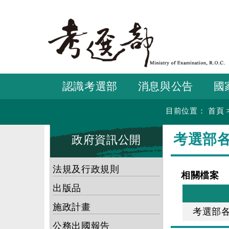
跳
到
主
要
內
容
認識考選部
消息與公告
國
目前位置：
首頁
:::
:::
考選部
政府資訊公開
法規及行政規則
相關檔案
出版品
施政計畫
考選部
公務出國報告