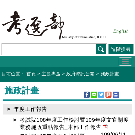
跳
到
主
要
English
內
容
進階搜尋
Togg
navi
目前位置：
首頁
>
主題專區
>
政府資訊公開
>
施政計畫
:::
施政計畫
年度工作報告
考試院108年度工作檢討暨109年度文官制度
業務施政重點報告_本部工作報告
109/06/11