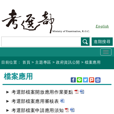
跳
到
主
要
English
內
容
進階搜尋
Togg
navi
目前位置：
首頁
>
主題專區
>
政府資訊公開
>
檔案應用
:::
檔案應用
考選部檔案開放應用作業要點
考選部檔案應用審核表
考選部檔案申請應用須知