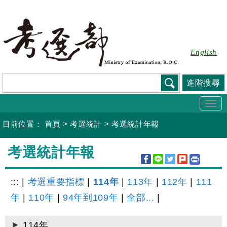
跳
到
主
要
English
內
容
進階搜尋
Togg
navi
目前位置：
首頁
>
考選統計
>
考選統計年報
:::
考選統計年報
:::
|
考選重要指標
|
114年
|
113年
|
112年
|
111
年
|
110年
|
94年到109年
|
全部...
|
114年