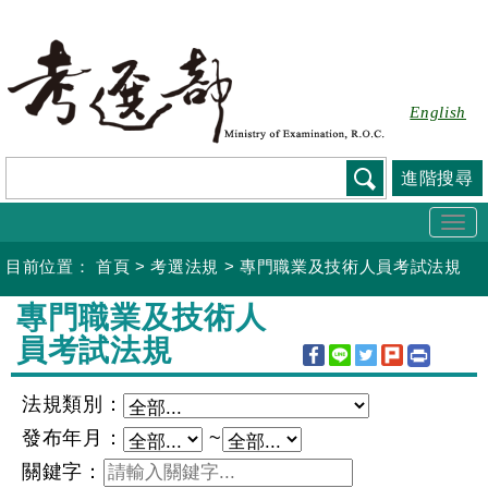
跳
到
主
要
English
內
容
進階搜尋
Togg
navi
目前位置：
首頁
>
考選法規
>
專門職業及技術人員考試法規
:::
專門職業及技術人
員考試法規
法規類別：
發布年月：
~
關鍵字：