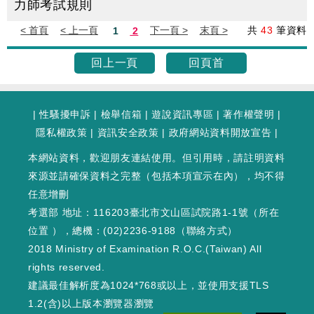
力師考試規則
共
43
筆資料
目
回上一頁
回頁首
前
頁
數
|
性騷擾申訴
|
檢舉信箱
|
遊說資訊專區
|
著作權聲明
|
為
隱私權政策
|
資訊安全政策
|
政府網站資料開放宣告
|
第
1
本網站資料，歡迎朋友連結使用。但引用時，請註明資料
頁
來源並請確保資料之完整（包括本項宣示在內），均不得
任意增刪
考選部 地址：116203臺北市文山區試院路1-1號（
所在
位置
），總機：(02)2236-9188（
聯絡方式
）
2018 Ministry of Examination R.O.C.(Taiwan) All
rights reserved.
建議最佳解析度為1024*768或以上，並使用支援TLS
1.2(含)以上版本瀏覽器瀏覽