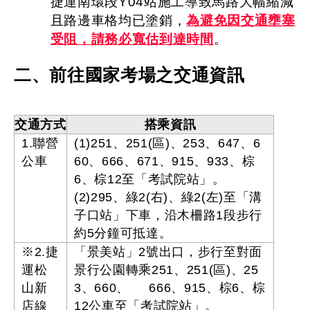
捷運南環段Y04站施工導致馬路大幅縮減
且路邊車格均已塗銷，
為避免因交通壅塞
受阻，請務必寬估到達時間
。
二、前往國家考場之交通資訊
交通方式
搭乘資訊
1.聯營
(1)251、251(區)、253、647、6
公車
60、666、671、915、933、棕
6、棕12至「考試院站」。
(2)295、綠2(右)、綠2(左)至「溝
子口站」下車，沿木柵路1段步行
約5分鐘可抵達。
※2.捷
「景美站」2號出口，步行至對面
運松
景行公園轉乘251、251(區)、25
山新
3、660、 666、915、棕6、棕
店線
12公車至「考試院站」。