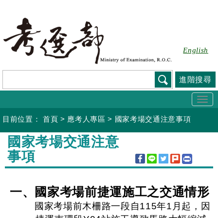
跳
到
主
要
English
內
容
進階搜尋
Togg
navi
目前位置：
首頁
>
應考人專區
>
國家考場交通注意事項
:::
國家考場交通注意
事項
一、國家考場前捷運施工之交通情形
國家考場前木柵路一段自115年1月起，因