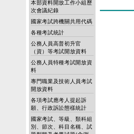
本部資料開放工作小組歷
次會議紀錄
目
前
國家考試跨機關共用代碼
頁
各種考試統計
數
為
公務人員高普初升官
第
（資）等考試開放資料
1
公務人員特種考試開放資
頁
料
專門職業及技術人員考試
開放資料
各項考試應考人提起訴
願、行政訴訟態樣統計
國家考試、等級、類科組
別、節次、科目名稱、試