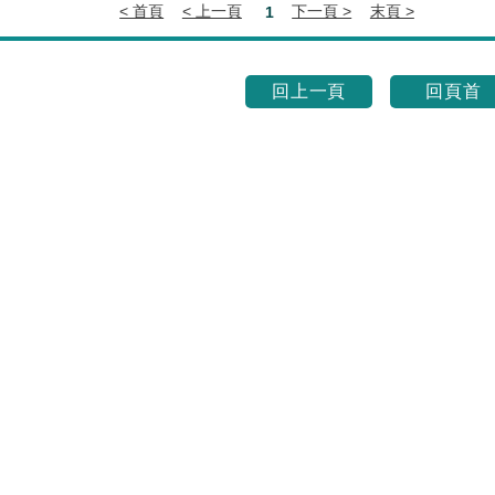
回上一頁
回頁首