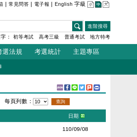
|
|
|
字級
箱
常見問答
電子報
English
小
中
大
進階搜尋
鍵字：
初等考試
高考三級
普通考試
地方特考
考選法規
考選統計
主題專區
錄
每頁列數：
110/09/08