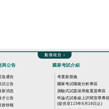
收合 FatFooter
息與公告
國家考試介紹
緊急通告
考選新措施
考試公告
國家考試職能分析專區
最新消息
測驗式試題採用複選題專區
徵才公告
申論式試卷線上評閱宣導專
(提供至115年6月18日止)
考政快報