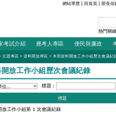
:::
|
|
網站導覽
回首頁
部長信
熱門關
家考試介紹
應考人專區
便民與廉政
>
主題專區
>
資料開放專區
>
本部資料開放工作小組歷次會議紀
料開放工作小組歷次會議紀錄
標題：
放工作小組第 1 次會議紀錄