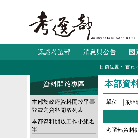
跳
到
主
要
內
容
認識考選部
消息與公告
國
目前位置：
首頁
:::
:::
本部資
資料開放專區
本部於政府資料開放平臺
單位：
登載之資料開放列表
本部資料開放工作小組名
單
考選部資料開