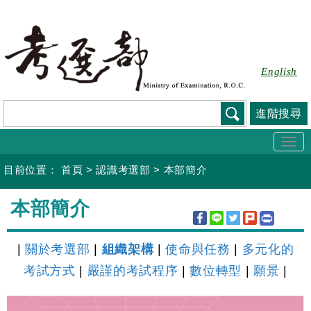
跳
到
主
要
English
內
容
進階搜尋
Togg
navi
目前位置：
首頁
>
認識考選部
>
本部簡介
:::
本部簡介
|
關於考選部
|
組織架構
|
使命與任務
|
多元化的
考試方式
|
嚴謹的考試程序
|
數位轉型
|
願景
|