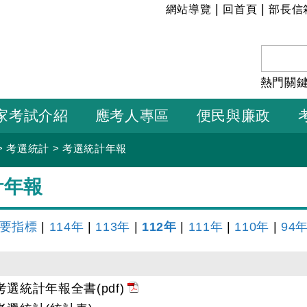
:::
|
|
網站導覽
回首頁
部長信
熱門關
家考試介紹
應考人專區
便民與廉政
>
考選統計
>
考選統計年報
計年報
要指標
|
114年
|
113年
|
112年
|
111年
|
110年
|
94
考選統計年報全書(pdf)