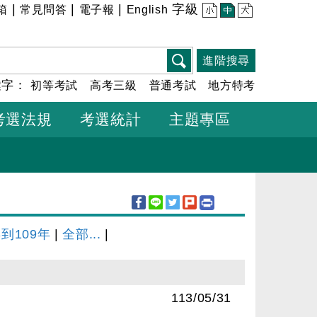
|
|
|
字級
箱
常見問答
電子報
English
小
中
大
進階搜尋
鍵字：
初等考試
高考三級
普通考試
地方特考
考選法規
考選統計
主題專區
年到109年
|
全部...
|
113/05/31