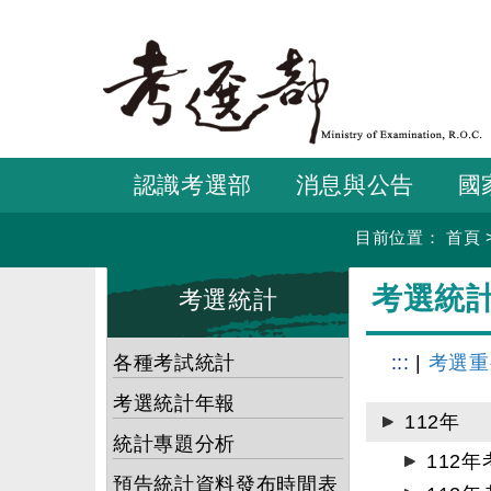
跳
到
主
要
內
容
認識考選部
消息與公告
國
目前位置：
首頁
:::
:::
考選統
考選統計
各種考試統計
:::
|
考選重
考選統計年報
112年
統計專題分析
112年
預告統計資料發布時間表