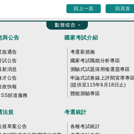
回上一頁
回頁首
收合 FatFooter
息與公告
國家考試介紹
緊急通告
考選新措施
考試公告
國家考試職能分析專區
最新消息
測驗式試題採用複選題專區
徵才公告
申論式試卷線上評閱宣導專
(提供至115年6月18日止)
考政快報
體能測驗專區
RSS頻道服務
選法規
考選統計
法規草案公告
各種考試統計