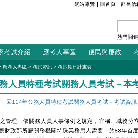
:::
|
|
網站導覽
回首頁
部長信
熱門關
家考試介紹
應考人專區
便民與廉政
>
應考人專區
>
考試資訊
>
考試期日計畫表
公務人員特種考試關務人員考試－本
】
回114年公務人員特種考試關務人員考試－考試資訊
之管理，依關務人員人事條例之規定，官稱、職務分
應財政部所屬關務機關特殊業務用人需要，於88年首度