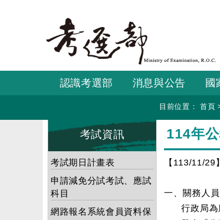
跳
到
主
要
內
容
認識考選部
消息與公告
國
目前位置：
首頁
:::
:::
114年
考試資訊
考試期日計畫表
【113/11/29
申請減免分試考試、應試
一、關務人員
科目
行政局為
網路報名系統會員資料保