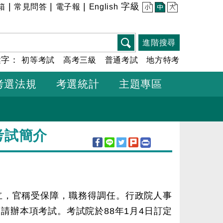
|
|
|
字級
箱
常見問答
電子報
English
小
中
大
進階搜尋
鍵字：
初等考試
高考三級
普通考試
地方特考
考選法規
考選統計
主題專區
考試簡介
立，官稱受保障，職務得調任。行政院人事
請辦本項考試。考試院於88年1月4日訂定