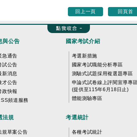
回上一頁
回頁首
收合 FatFooter
息與公告
國家考試介紹
緊急通告
考選新措施
考試公告
國家考試職能分析專區
最新消息
測驗式試題採用複選題專區
徵才公告
申論式試卷線上評閱宣導專
(提供至115年6月18日止)
考政快報
體能測驗專區
RSS頻道服務
選法規
考選統計
法規草案公告
各種考試統計