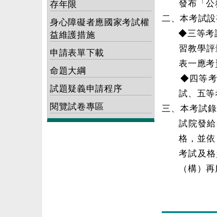
發布「公
存年限
二、本考試設
身心障礙者應國家考試權
◆三等考試
益維護措施
習教學評
申請表單下載
表一應考
命題大綱
◆四等考試
試題疑義申請程序
試、五等
閱覽試卷專區
三、本考試錄
試院發給
格，並依
考試及格
（構）再