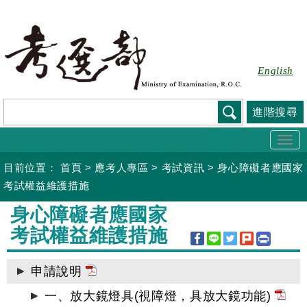
跳
到
主
要
English
內
容
進階搜尋
Togg
navi
目前位置：
首頁
>
應考人專區
>
考試資訊
>
身心障礙者應國家
考試權益維護措施
:::
身心障礙者應國家
考試權益維護措施
申請說明
一、放大鏡燈具(視障燈，具放大鏡功能)