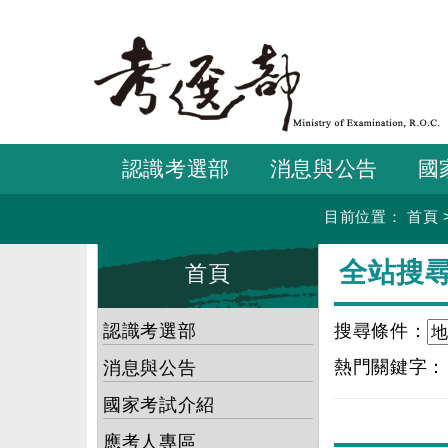
跳
到
主
要
內
容
認識考選部
消息與公告
國
目前位置：
首頁
:::
:::
全站搜
首頁
認識考選部
搜尋條件：
熱門關鍵字
消息與公告
國家考試介紹
應考人專區