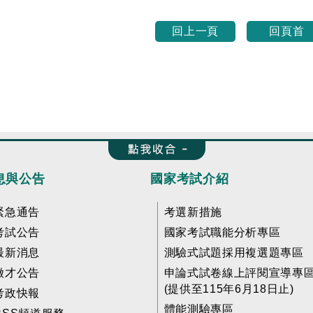
回上一頁
回頁首
收合 FatFooter
息與公告
國家考試介紹
緊急通告
考選新措施
考試公告
國家考試職能分析專區
最新消息
測驗式試題採用複選題專區
徵才公告
申論式試卷線上評閱宣導專
(提供至115年6月18日止)
考政快報
體能測驗專區