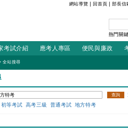
:::
|
|
網站導覽
回首頁
部長信
熱門關
家考試介紹
應考人專區
便民與廉政
>
全站搜尋
尋
：
初等考試
高考三級
普通考試
地方特考