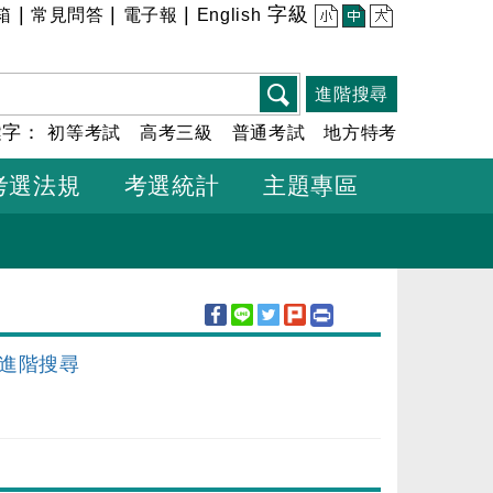
|
|
|
字級
箱
常見問答
電子報
English
小
中
大
進階搜尋
鍵字：
初等考試
高考三級
普通考試
地方特考
考選法規
考選統計
主題專區
進階搜尋