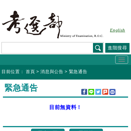
跳
到
主
要
English
內
容
進階搜尋
Togg
navi
目前位置：
首頁
>
消息與公告
>
緊急通告
:::
緊急通告
目前無資料！