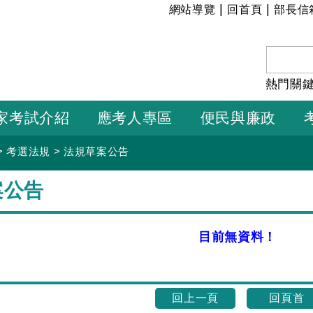
:::
|
|
網站導覽
回首頁
部長信
熱門關
家考試介紹
應考人專區
便民與廉政
>
考選法規
>
法規草案公告
案公告
目前無資料！
回上一頁
回頁首