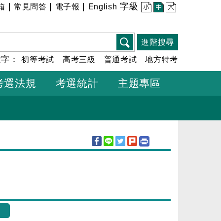
|
|
|
字級
箱
常見問答
電子報
English
小
中
大
進階搜尋
鍵字：
初等考試
高考三級
普通考試
地方特考
考選法規
考選統計
主題專區