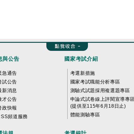
收合 FatFooter
息與公告
國家考試介紹
緊急通告
考選新措施
考試公告
國家考試職能分析專區
最新消息
測驗式試題採用複選題專區
徵才公告
申論式試卷線上評閱宣導專
(提供至115年6月18日止)
考政快報
體能測驗專區
RSS頻道服務
選法規
考選統計