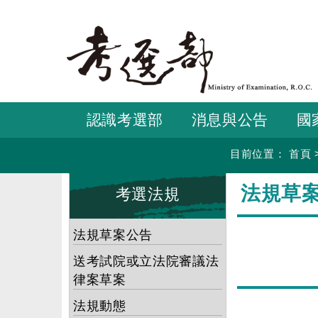
跳
到
主
要
內
容
認識考選部
消息與公告
國
目前位置：
首頁
:::
:::
法規草
考選法規
法規草案公告
送考試院或立法院審議法
律案草案
法規動態