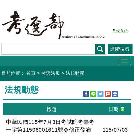
跳
到
主
要
English
內
容
進階搜尋
Togg
navi
目前位置：
首頁
>
考選法規
>
法規動態
:::
法規動態
中華民國115年7月3日考試院考臺考
一字第11506001611號令修正發布
115/07/03