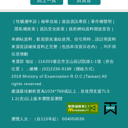
頁
回上一頁
回頁首
數
為
|
性騷擾申訴
|
檢舉信箱
|
遊說資訊專區
|
著作權聲明
|
第
隱私權政策
|
資訊安全政策
|
政府網站資料開放宣告
|
1
頁
本網站資料，歡迎朋友連結使用。但引用時，請註明資料
來源並請確保資料之完整（包括本項宣示在內），均不得
任意增刪
考選部 地址：116203臺北市文山區試院路1-1號（
所在
位置
），總機：(02)2236-9188（
聯絡方式
）
2018 Ministry of Examination R.O.C.(Taiwan) All
rights reserved.
建議最佳解析度為1024*768或以上，並使用支援TLS
1.2(含)以上版本瀏覽器瀏覽
瀏覽人次：（自115年起） 004050036
WEB1 : 6