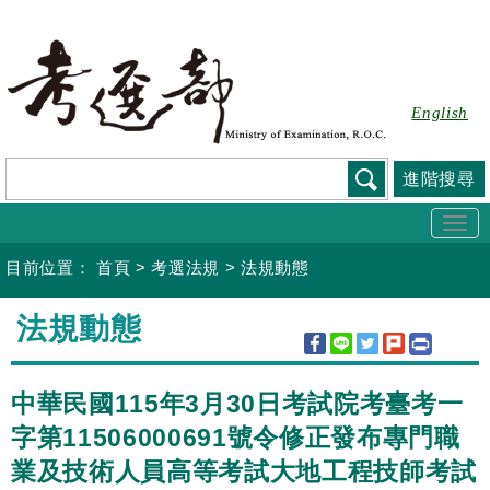
跳
到
主
要
English
內
容
進階搜尋
Togg
navi
目前位置：
首頁
>
考選法規
>
法規動態
:::
法規動態
中華民國115年3月30日考試院考臺考一
字第11506000691號令修正發布專門職
業及技術人員高等考試大地工程技師考試