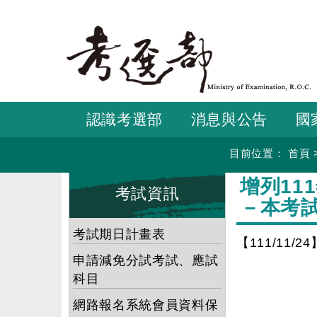
跳
到
主
要
內
容
認識考選部
消息與公告
國
目前位置：
首頁
:::
:::
增列11
考試資訊
－本考
考試期日計畫表
【111/11/24
申請減免分試考試、應試
科目
網路報名系統會員資料保