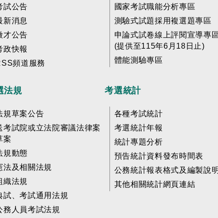
考試公告
國家考試職能分析專區
最新消息
測驗式試題採用複選題專區
徵才公告
申論式試卷線上評閱宣導專
(提供至115年6月18日止)
考政快報
體能測驗專區
RSS頻道服務
選法規
考選統計
法規草案公告
各種考試統計
送考試院或立法院審議法律案
考選統計年報
草案
統計專題分析
法規動態
預告統計資料發布時間表
憲法及相關法規
公務統計報表格式及編製說
組織法規
其他相關統計網頁連結
典試、考試通用法規
公務人員考試法規