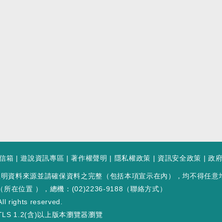
信箱
|
遊說資訊專區
|
著作權聲明
|
隱私權政策
|
資訊安全政策
|
政
註明資料來源並請確保資料之完整（包括本項宣示在內），均不得任意
（
所在位置
），總機：(02)2236-9188（
聯絡方式
）
ll rights reserved.
LS 1.2(含)以上版本瀏覽器瀏覽