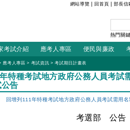
:::
|
|
網站導覽
回首頁
部長信
熱門關
家考試介紹
應考人專區
便民與廉政
>
應考人專區
>
考試資訊
>
考試期日計畫表
1年特種考試地方政府公務人員考試需
試公告
】
回增列111年特種考試地方政府公務人員考試需用名
考選部 公告