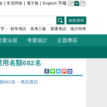
|
|
|
字級
箱
常見問答
電子報
English
小
中
大
進階搜尋
鍵字：
初等考試
高考三級
普通考試
地方特考
考選法規
考選統計
主題專區
用名額682名
額682名－考試資訊