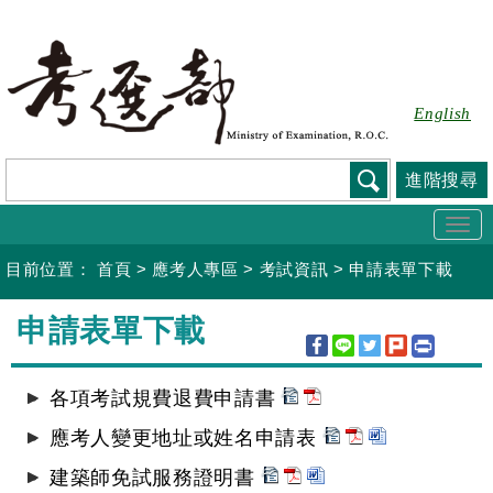
跳
到
主
要
English
內
容
進階搜尋
Togg
navi
目前位置：
首頁
>
應考人專區
>
考試資訊
>
申請表單下載
:::
申請表單下載
各項考試規費退費申請書
應考人變更地址或姓名申請表
建築師免試服務證明書