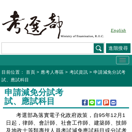
跳
到
主
要
English
內
容
進階搜尋
Togg
navi
目前位置：
首頁
>
應考人專區
>
考試資訊
>
申請減免分試考
試、應試科目
:::
申請減免分試考
試、應試科目
考選部為落實電子化政府政策，自95年12月1
日起，律師、會計師、社會工作師、建築師、技師
及地政士等類專技人員考試減免應試科目或分試考