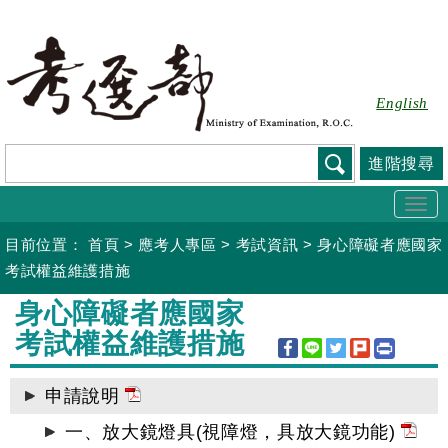
跳
到
主
要
English
內
容
進階搜尋
Togg
navi
目前位置：
首頁
>
應考人專區
>
考試資訊
>
身心障礙者應國家
考試權益維護措施
:::
身心障礙者應國家
考試權益維護措施
申請說明
一、放大鏡燈具(視障燈，具放大鏡功能)