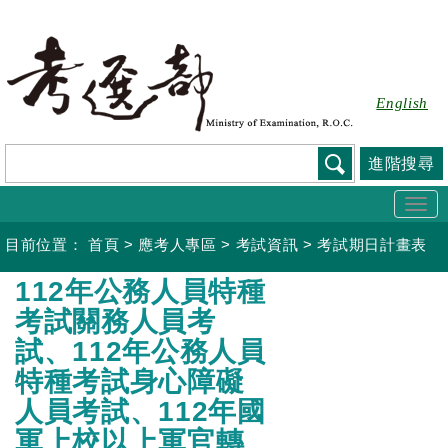
跳
到
主
要
English
內
容
進階搜尋
Togg
navi
目前位置：
首頁
>
應考人專區
>
考試資訊
>
考試期日計畫表
:::
112年公務人員特種
考試關務人員考
試、112年公務人員
特種考試身心障礙
人員考試、112年國
軍上校以上軍官轉