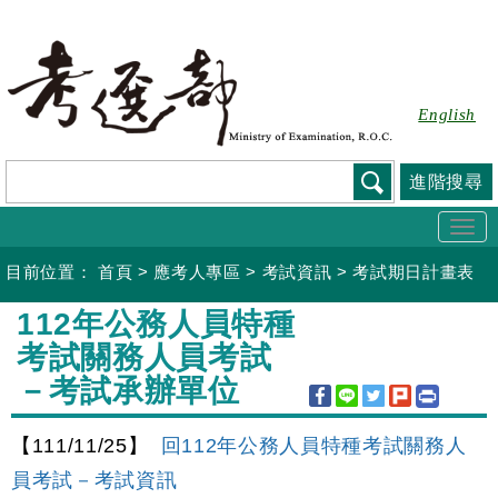
跳
到
主
要
English
內
容
進階搜尋
Togg
navi
目前位置：
首頁
>
應考人專區
>
考試資訊
>
考試期日計畫表
:::
112年公務人員特種
考試關務人員考試
－考試承辦單位
【111/11/25】
回112年公務人員特種考試關務人
員考試－考試資訊