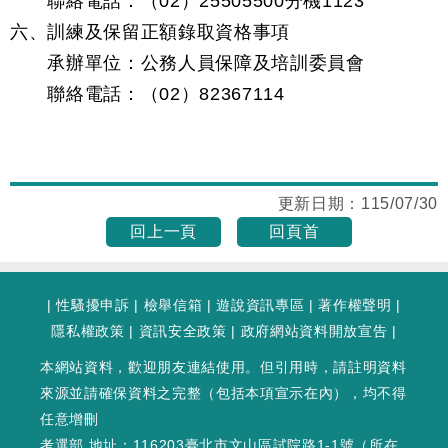
聯絡電話：（02）25505500分機1123
六、訓練及保留正額錄取資格事項
承辦單位：公務人員保障及培訓委員會
聯絡電話：（02）82367114
更新日期：
115/07/30
回上一頁
回頁首
|
性騷擾申訴
|
檢舉信箱
|
遊說資訊專區
|
著作權聲明
|
隱私權政策
|
資訊安全政策
|
政府網站資料開放宣告
|
本網站資料，歡迎朋友連結使用。但引用時，請註明資料
來源並請確保資料之完整（包括本項宣示在內），均不得
任意增刪
考選部 地址：116203臺北市文山區試院路1-1號（
所在