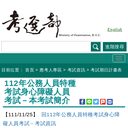
跳
到
主
要
English
內
容
進階搜尋
Togg
navi
目前位置：
首頁
>
應考人專區
>
考試資訊
>
考試期日計畫表
:::
112年公務人員特種
考試身心障礙人員
考試－本考試簡介
【111/11/25】
回112年公務人員特種考試身心障
礙人員考試－考試資訊