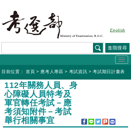
跳
到
主
要
English
內
容
進階搜尋
Togg
navi
目前位置：
首頁
>
應考人專區
>
考試資訊
>
考試期日計畫表
:::
112年關務人員、身
心障礙人員特考及
軍官轉任考試－應
考須知附件－考試
舉行相關事宜