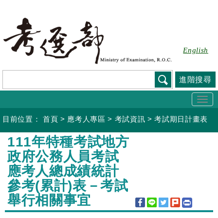
跳
到
主
要
English
內
容
進階搜尋
Togg
navi
目前位置：
首頁
>
應考人專區
>
考試資訊
>
考試期日計畫表
:::
111年特種考試地方
政府公務人員考試
應考人總成績統計
參考(累計)表－考試
舉行相關事宜