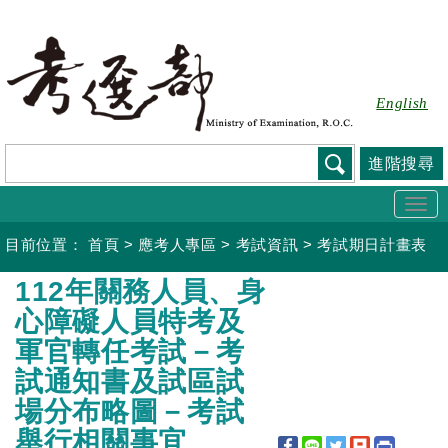
跳
到
主
要
English
內
容
進階搜尋
Togg
navi
目前位置：
首頁
>
應考人專區
>
考試資訊
>
考試期日計畫表
:::
112年關務人員、身
心障礙人員特考及
軍官轉任考試－考
試通知書及試區試
場分布略圖－考試
舉行相關事宜