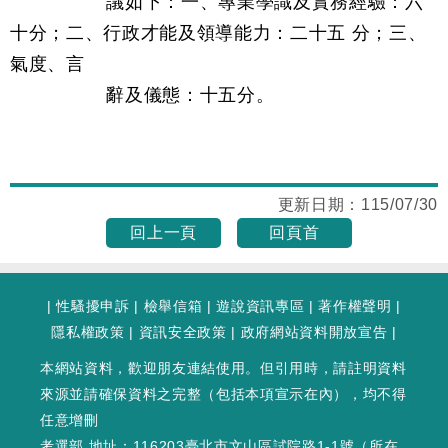
議如下：一、專業學識及實務經驗：六
十分；二、行政才能及領導能力：二十五 分；三、
氣度、言
辭及儀態：十五分。
更新日期：
115/07/30
回上一頁
回頁首
|
性騷擾申訴
|
檢舉信箱
|
遊說資訊專區
|
著作權聲明
|
隱私權政策
|
資訊安全政策
|
政府網站資料開放宣告
|
本網站資料，歡迎朋友連結使用。但引用時，請註明資料
來源並請確保資料之完整（包括本項宣示在內），均不得
任意增刪
考選部 地址：116203臺北市文山區試院路1-1號（
所在