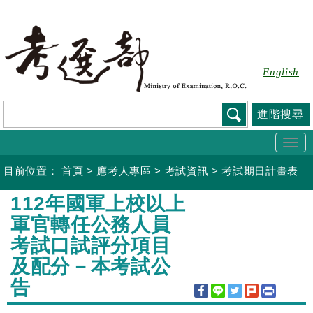
跳
到
主
要
English
內
容
進階搜尋
Togg
navi
目前位置：
首頁
>
應考人專區
>
考試資訊
>
考試期日計畫表
:::
112年國軍上校以上
軍官轉任公務人員
考試口試評分項目
及配分－本考試公
告