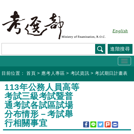
跳
到
主
要
English
內
容
進階搜尋
Togg
navi
目前位置：
首頁
>
應考人專區
>
考試資訊
>
考試期日計畫表
:::
113年公務人員高等
考試三級考試暨普
通考試各試區試場
分布情形－考試舉
行相關事宜