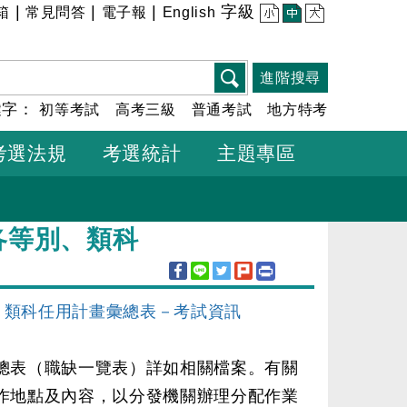
|
|
|
字級
箱
常見問答
電子報
English
小
中
大
進階搜尋
鍵字：
初等考試
高考三級
普通考試
地方特考
考選法規
考選統計
主題專區
各等別、類科
、類科任用計畫彙總表－考試資訊
彙總表（職缺一覽表）詳如相關檔案。有關
工作地點及內容，以分發機關辦理分配作業