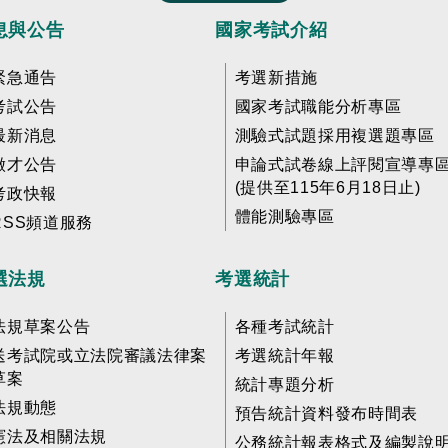
息與公告
國家考試介紹
緊急通告
考選新措施
考試公告
國家考試職能分析專區
最新消息
測驗式試題採用複選題專區
徵才公告
申論式試卷線上評閱宣導專
(提供至115年6月18日止)
考政快報
體能測驗專區
RSS頻道服務
選法規
考選統計
法規草案公告
各種考試統計
送考試院或立法院審議法律案
考選統計年報
草案
統計專題分析
法規動態
預告統計資料發布時間表
憲法及相關法規
公務統計報表格式及編製說