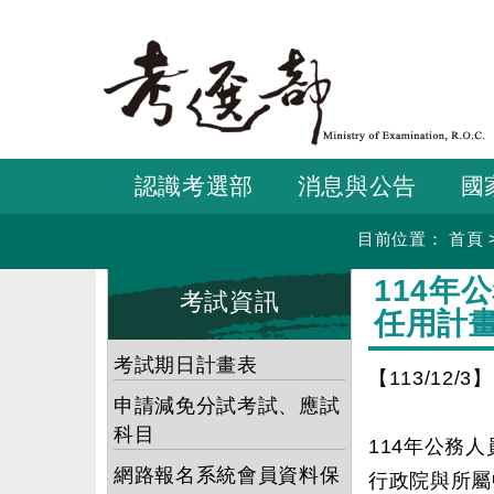
跳
到
主
要
內
容
認識考選部
消息與公告
國
目前位置：
首頁
:::
:::
114
考試資訊
任用計
考試期日計畫表
【113/12/3】
申請減免分試考試、應試
科目
114年公務
網路報名系統會員資料保
行政院與所屬